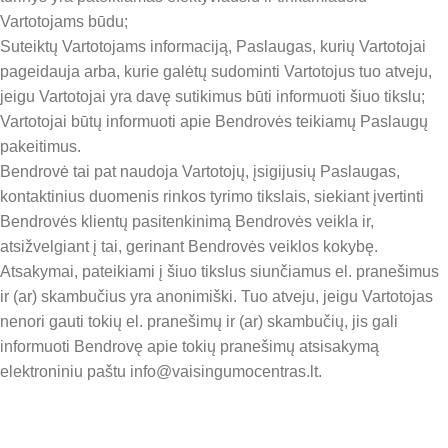
Vartotojams būdu;
Suteiktų Vartotojams informaciją, Paslaugas, kurių Vartotojai
pageidauja arba, kurie galėtų sudominti Vartotojus tuo atveju,
jeigu Vartotojai yra davę sutikimus būti informuoti šiuo tikslu;
Vartotojai būtų informuoti apie Bendrovės teikiamų Paslaugų
pakeitimus.
Bendrovė tai pat naudoja Vartotojų, įsigijusių Paslaugas,
kontaktinius duomenis rinkos tyrimo tikslais, siekiant įvertinti
Bendrovės klientų pasitenkinimą Bendrovės veikla ir,
atsižvelgiant į tai, gerinant Bendrovės veiklos kokybę.
Atsakymai, pateikiami į šiuo tikslus siunčiamus el. pranešimus
ir (ar) skambučius yra anonimiški. Tuo atveju, jeigu Vartotojas
nenori gauti tokių el. pranešimų ir (ar) skambučių, jis gali
informuoti Bendrovę apie tokių pranešimų atsisakymą
elektroniniu paštu info@vaisingumocentras.lt.