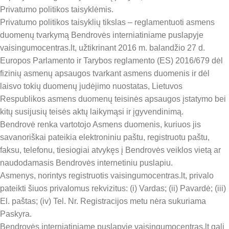
Privatumo politikos taisyklėmis.
Privatumo politikos taisyklių tikslas – reglamentuoti asmens
duomenų tvarkymą Bendrovės interniatiniame puslapyje
vaisingumocentras.lt, užtikrinant 2016 m. balandžio 27 d.
Europos Parlamento ir Tarybos reglamento (ES) 2016/679 dėl
fizinių asmenų apsaugos tvarkant asmens duomenis ir dėl
laisvo tokių duomenų judėjimo nuostatas, Lietuvos
Respublikos asmens duomenų teisinės apsaugos įstatymo bei
kitų susijusių teisės aktų laikymąsi ir įgyvendinimą.
Bendrovė renka vartotojo Asmens duomenis, kuriuos jis
savanoriškai pateikia elektroniniu paštu, registruotu paštu,
faksu, telefonu, tiesiogiai atvykęs į Bendrovės veiklos vietą ar
naudodamasis Bendrovės internetiniu puslapiu.
Asmenys, norintys registruotis vaisingumocentras.lt, privalo
pateikti šiuos privalomus rekvizitus: (i) Vardas; (ii) Pavardė; (iii)
El. paštas; (iv) Tel. Nr. Registracijos metu nėra sukuriama
Paskyra.
Bendrovės interniatiniame puslapyje vaisingumocentras.lt gali