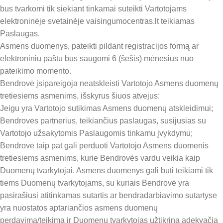
bus tvarkomi tik siekiant tinkamai suteikti Vartotojams
elektroninėje svetainėje vaisingumocentras.lt teikiamas
Paslaugas.
Asmens duomenys, pateikti pildant registracijos formą ar
elektroniniu paštu bus saugomi 6 (šešis) mėnesius nuo
pateikimo momento.
Bendrovė įsipareigoja neatskleisti Vartotojo Asmens duomenų
tretiesiems asmenims, išskyrus šiuos atvejus:
Jeigu yra Vartotojo sutikimas Asmens duomenų atskleidimui;
Bendrovės partnerius, teikiančius paslaugas, susijusias su
Vartotojo užsakytomis Paslaugomis tinkamu įvykdymu;
Bendrovė taip pat gali perduoti Vartotojo Asmens duomenis
tretiesiems asmenims, kurie Bendrovės vardu veikia kaip
Duomenų tvarkytojai. Asmens duomenys gali būti teikiami tik
tiems Duomenų tvarkytojams, su kuriais Bendrovė yra
pasirašiusi atitinkamas sutartis ar bendradarbiavimo sutartyse
yra nuostatos aptariančios asmens duomenų
perdavimą/teikimą ir Duomenų tvarkytojas užtikrina adekvačią