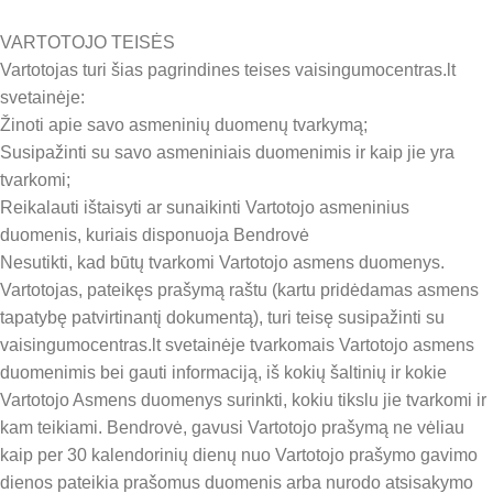
VARTOTOJO TEISĖS
Vartotojas turi šias pagrindines teises vaisingumocentras.lt
svetainėje:
Žinoti apie savo asmeninių duomenų tvarkymą;
Susipažinti su savo asmeniniais duomenimis ir kaip jie yra
tvarkomi;
Reikalauti ištaisyti ar sunaikinti Vartotojo asmeninius
duomenis, kuriais disponuoja Bendrovė
Nesutikti, kad būtų tvarkomi Vartotojo asmens duomenys.
Vartotojas, pateikęs prašymą raštu (kartu pridėdamas asmens
tapatybę patvirtinantį dokumentą), turi teisę susipažinti su
vaisingumocentras.lt svetainėje tvarkomais Vartotojo asmens
duomenimis bei gauti informaciją, iš kokių šaltinių ir kokie
Vartotojo Asmens duomenys surinkti, kokiu tikslu jie tvarkomi ir
kam teikiami. Bendrovė, gavusi Vartotojo prašymą ne vėliau
kaip per 30 kalendorinių dienų nuo Vartotojo prašymo gavimo
dienos pateikia prašomus duomenis arba nurodo atsisakymo