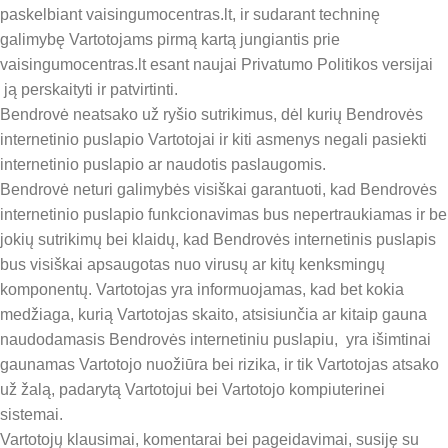
paskelbiant vaisingumocentras.lt, ir sudarant techninę
galimybę Vartotojams pirmą kartą jungiantis prie
vaisingumocentras.lt esant naujai Privatumo Politikos versijai
ją perskaityti ir patvirtinti.
Bendrovė neatsako už ryšio sutrikimus, dėl kurių Bendrovės
internetinio puslapio Vartotojai ir kiti asmenys negali pasiekti
internetinio puslapio ar naudotis paslaugomis.
Bendrovė neturi galimybės visiškai garantuoti, kad Bendrovės
internetinio puslapio funkcionavimas bus nepertraukiamas ir be
jokių sutrikimų bei klaidų, kad Bendrovės internetinis puslapis
bus visiškai apsaugotas nuo virusų ar kitų kenksmingų
komponentų. Vartotojas yra informuojamas, kad bet kokia
medžiaga, kurią Vartotojas skaito, atsisiunčia ar kitaip gauna
naudodamasis Bendrovės internetiniu puslapiu, yra išimtinai
gaunamas Vartotojo nuožiūra bei rizika, ir tik Vartotojas atsako
už žalą, padarytą Vartotojui bei Vartotojo kompiuterinei
sistemai.
Vartotojų klausimai, komentarai bei pageidavimai, susiję su