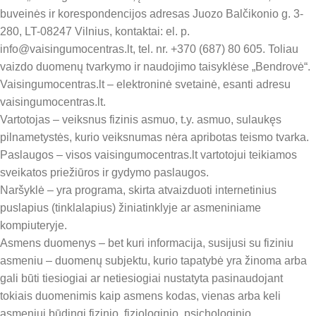
buveinės ir korespondencijos adresas Juozo Balčikonio g. 3-
280, LT-08247 Vilnius, kontaktai: el. p.
info@vaisingumocentras.lt, tel. nr. +370 (687) 80 605. Toliau
vaizdo duomenų tvarkymo ir naudojimo taisyklėse „Bendrovė“.
Vaisingumocentras.lt – elektroninė svetainė, esanti adresu
vaisingumocentras.lt.
Vartotojas – veiksnus fizinis asmuo, t.y. asmuo, sulaukęs
pilnametystės, kurio veiksnumas nėra apribotas teismo tvarka.
Paslaugos – visos vaisingumocentras.lt vartotojui teikiamos
sveikatos priežiūros ir gydymo paslaugos.
Naršyklė – yra programa, skirta atvaizduoti internetinius
puslapius (tinklalapius) žiniatinklyje ar asmeniniame
kompiuteryje.
Asmens duomenys – bet kuri informacija, susijusi su fiziniu
asmeniu – duomenų subjektu, kurio tapatybė yra žinoma arba
gali būti tiesiogiai ar netiesiogiai nustatyta pasinaudojant
tokiais duomenimis kaip asmens kodas, vienas arba keli
asmeniui būdingi fizinio, fiziologinio, psichologinio,