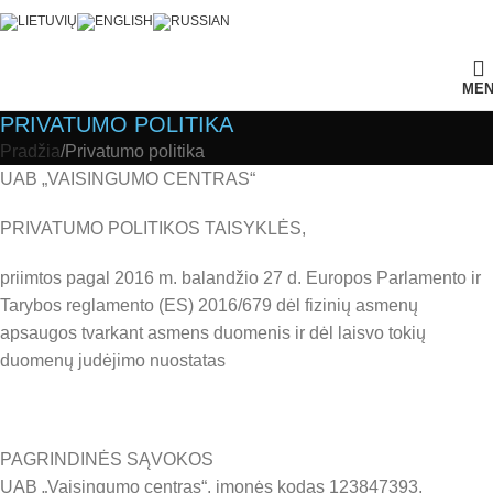
ME
PRIVATUMO POLITIKA
Pradžia
Privatumo politika
UAB „VAISINGUMO CENTRAS“
PRIVATUMO POLITIKOS TAISYKLĖS,
priimtos pagal 2016 m. balandžio 27 d. Europos Parlamento ir
Tarybos reglamento (ES) 2016/679 dėl fizinių asmenų
apsaugos tvarkant asmens duomenis ir dėl laisvo tokių
duomenų judėjimo nuostatas
PAGRINDINĖS SĄVOKOS
UAB „Vaisingumo centras“, įmonės kodas 123847393,