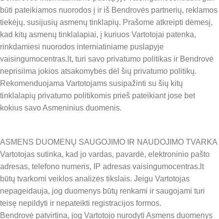
būti pateikiamos nuorodos į ir iš Bendrovės partnerių, reklamos
tiekėjų, susijusių asmenų tinklapių. Prašome atkreipti dėmesį,
kad kitų asmenų tinklalapiai, į kuriuos Vartotojai patenka,
rinkdamiesi nuorodos interniatiniame puslapyje
vaisingumocentras.lt, turi savo privatumo politikas ir Bendrovė
neprisiima jokios atsakomybės dėl šių privatumo politikų.
Rekomenduojama Vartotojams susipažinti su šių kitų
tinklalapių privatumo politikomis prieš pateikiant jose bet
kokius savo Asmeninius duomenis.
ASMENS DUOMENŲ SAUGOJIMO IR NAUDOJIMO TVARKA
Vartotojas sutinka, kad jo vardas, pavardė, elektroninio pašto
adresas, telefono numeris, IP adresas vaisingumocentras.lt
būtų tvarkomi veiklos analizės tikslais. Jeigu Vartotojas
nepageidauja, jog duomenys būtų renkami ir saugojami turi
teisę nepildyti ir nepateikti registracijos formos.
Bendrovė patvirtina, jog Vartotojo nurodyti Asmens duomenys