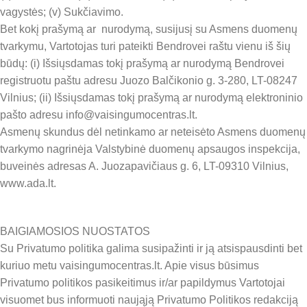
vagystės; (v) Sukčiavimo.
Bet kokį prašymą ar nurodymą, susijusį su Asmens duomenų
tvarkymu, Vartotojas turi pateikti Bendrovei raštu vienu iš šių
būdų: (i) Išsiųsdamas tokį prašymą ar nurodymą Bendrovei
registruotu paštu adresu Juozo Balčikonio g. 3-280, LT-08247
Vilnius; (ii) Išsiųsdamas tokį prašymą ar nurodymą elektroninio
pašto adresu info@vaisingumocentras.lt.
Asmenų skundus dėl netinkamo ar neteisėto Asmens duomenų
tvarkymo nagrinėja Valstybinė duomenų apsaugos inspekcija,
buveinės adresas A. Juozapavičiaus g. 6, LT-09310 Vilnius,
www.ada.lt.
BAIGIAMOSIOS NUOSTATOS
Su Privatumo politika galima susipažinti ir ją atsispausdinti bet
kuriuo metu vaisingumocentras.lt. Apie visus būsimus
Privatumo politikos pasikeitimus ir/ar papildymus Vartotojai
visuomet bus informuoti naująją Privatumo Politikos redakciją