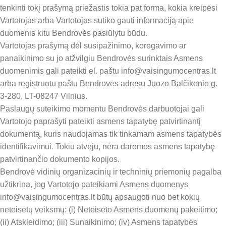
tenkinti tokį prašymą priežastis tokia pat forma, kokia kreipėsi
Vartotojas arba Vartotojas sutiko gauti informaciją apie
duomenis kitu Bendrovės pasiūlytu būdu.
Vartotojas prašymą dėl susipažinimo, koregavimo ar
panaikinimo su jo atžvilgiu Bendrovės surinktais Asmens
duomenimis gali pateikti el. paštu info@vaisingumocentras.lt
arba registruotu paštu Bendrovės adresu Juozo Balčikonio g.
3-280, LT-08247 Vilnius.
Paslaugų suteikimo momentu Bendrovės darbuotojai gali
Vartotojo paprašyti pateikti asmens tapatybę patvirtinantį
dokumentą, kuris naudojamas tik tinkamam asmens tapatybės
identifikavimui. Tokiu atveju, nėra daromos asmens tapatybę
patvirtinančio dokumento kopijos.
Bendrovė vidinių organizacinių ir techninių priemonių pagalba
užtikrina, jog Vartotojo pateikiami Asmens duomenys
info@vaisingumocentras.lt būtų apsaugoti nuo bet kokių
neteisėtų veiksmų: (i) Neteisėto Asmens duomenų pakeitimo;
(ii) Atskleidimo; (iii) Sunaikinimo; (iv) Asmens tapatybės