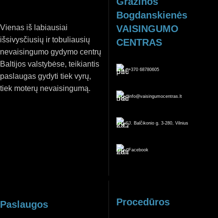
Gražinos
Bogdanskienės
Vienas iš labiausiai
VAISINGUMO
išsivysčiusių ir tobuliausių
CENTRAS
nevaisingumo gydymo centrų
Baltijos valstybėse, teikiantis
+370 68780605
paslaugas gydyti tiek vyrų,
tiek moterų nevaisingumą.
info@vaisingumocentras.lt
J. Balčikonio g. 3-280, Vilnius
Facebook
Procedūros
Paslaugos