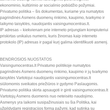
ekonominio, kultūrinio ar socialinio pobūdžio požymiai.
Privatumo politika – šis dokumentas, kuriame yra numatytos
pagrindinės Asmens duomenų rinkimo, kaupimo, tvarkymo ir
laikymo taisyklės, naudojantis vaisingumocentras.lt.
IP adresas – kiekvienam prie interneto prijungtam kompiuteriui
priskirtas unikalus numeris, kuris žinomas kaip interneto
protokolo (IP) adresas ir pagal kurį galima identifikuoti asmenį.
BENDROSIOS NUOSTATOS
Vaisingumocentras.lt Privatumo politikoje numatytos
pagrindinės Asmens duomenų rinkimo, kaupimo ir jų tvarkymo
taisyklės Vartotojui naudojantis vaisingumocentras.lt
siūlomomis sveikatos priežiūros ir gydymo Paslaugomis.
Privatumo politika skirta apsaugoti ir ginti vaisingumocentras.lt
Vartotojų Asmens duomenis nuo neteisėto naudojimo.
Asmenys yra laikomi susipažinusiais su šia Politika, kai
užpildydami registracijos formą pažymi, kad sutinka su