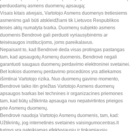
perduodamų asmens duomenų apsaugą;
Visais kitais atvejais, Vartotojo Asmens duomenys tretiesiems
asmenims gali būti atskleidžiami tik Lietuvos Respublikos
teisės aktų numatyta tvarka. Duomenų subjekto asmens
duomenis Bendrovė gali perduoti vyriausybinėms ar
teisėsaugos institucijoms, joms pareikalavus.
Nepaisant to, kad Bendrovė deda visas protingas pastangas
tam, kad apsaugotų Asmenų duomenis, Bendrovė negali
garantuoti saugaus duomenų perdavimo elektroninei svetainei.
Bet kokios duomenų perdavimo procedūros yra atliekamos
išimtinai Vartotojo rizika. Nuo duomenų gavimo momento,
Bendrovė taiko itin griežtas Vartotojo Asmens duomenų
apsaugos tvarkas bei technines ir organizacines priemones
tam, kad būtų užtikrinta apsauga nuo nepatvirtintos prieigos
prie Asmenų duomenų.
Bendrovė naudoja Vartotojo Asmenų duomenis, tam, kad:
Užtikrintų, jog internetinės svetainės vaisingumocentras.lt
turinys yra pateikiamas efektyviausiu ir tinkamiausiu