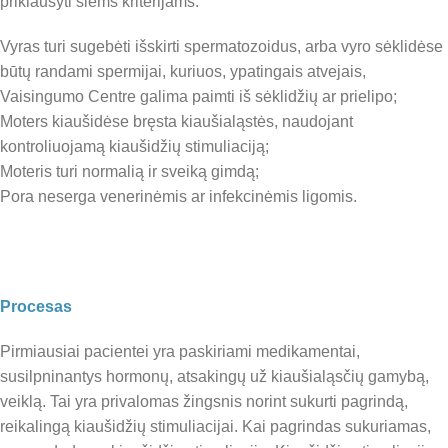
priklausyti šiems kriterijams:
Vyras turi sugebėti išskirti spermatozoidus, arba vyro sėklidėse
būtų randami spermijai, kuriuos, ypatingais atvejais,
Vaisingumo Centre galima paimti iš sėklidžių ar prielipo;
Moters kiaušidėse bręsta kiaušialąstės, naudojant
kontroliuojamą kiaušidžių stimuliaciją;
Moteris turi normalią ir sveiką gimdą;
Pora neserga venerinėmis ar infekcinėmis ligomis.
Procesas
Pirmiausiai pacientei yra paskiriami medikamentai,
susilpninantys hormonų, atsakingų už kiaušialąsčių gamybą,
veiklą. Tai yra privalomas žingsnis norint sukurti pagrindą,
reikalingą kiaušidžių stimuliacijai. Kai pagrindas sukuriamas,