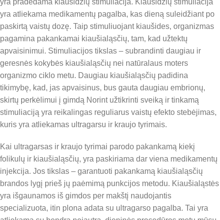
yra pradedama kiaušidžių stimuliacija. Kiaušidžių stimuliacija
yra atliekama medikamentų pagalba, kas dieną suleidžiant po
paskirtą vaistų dozę. Taip stimuliuojant kiaušides, organizmas
pagamina pakankamai kiaušialąsčių, tam, kad užtektų
apvaisinimui. Stimuliacijos tikslas – subrandinti daugiau ir
geresnės kokybės kiaušialąsčių nei natūralaus moters
organizmo ciklo metu. Daugiau kiaušialąsčių padidina
tikimybę, kad, jas apvaisinus, bus gauta daugiau embrionų,
skirtų perkėlimui į gimdą Norint užtikrinti sveiką ir tinkamą
stimuliaciją yra reikalingas reguliarus vaistų efekto stebėjimas,
kuris yra atliekamas ultragarsu ir kraujo tyrimais.
Kai ultragarsas ir kraujo tyrimai parodo pakankamą kiekį
folikulų ir kiaušialąsčių, yra paskiriama dar viena medikamentų
injekcija. Jos tikslas – garantuoti pakankamą kiaušialąsčių
brandos lygį prieš jų paėmimą punkcijos metodu. Kiaušialąstės
yra išgaunamos iš gimdos per makštį naudojantis
specializuota, itin plona adata su ultragarso pagalba. Tai yra