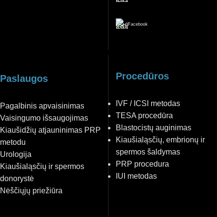
Facebook
Procedūros
Paslaugos
IVF / ICSI metodas
Pagalbinis apvaisinimas
TESA procedūra
Vaisingumo išsaugojimas
Blastocistų auginimas
Kiaušidžių atjauninimas PRP
Kiaušialąsčių, embrionų ir
metodu
spermos šaldymas
Urologija
PRP procedura
Kiaušialąsčių ir spermos
IUI metodas
donorystė
Nėščiųjų priežiūra