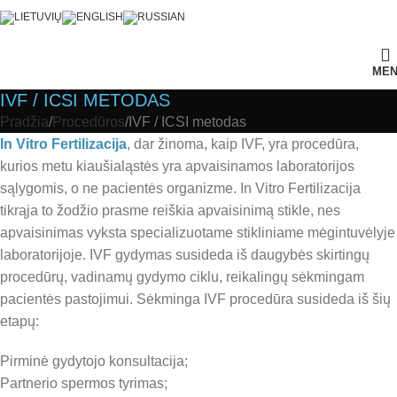
ME
IVF / ICSI METODAS
Pradžia
Procedūros
IVF / ICSI metodas
In Vitro Fertilizacija
, dar žinoma, kaip IVF, yra procedūra,
kurios metu kiaušialąstės yra apvaisinamos laboratorijos
sąlygomis, o ne pacientės organizme. In Vitro Fertilizacija
tikrąja to žodžio prasme reiškia apvaisinimą stikle, nes
apvaisinimas vyksta specializuotame stikliniame mėgintuvėlyje
laboratorijoje. IVF gydymas susideda iš daugybės skirtingų
procedūrų, vadinamų gydymo ciklu, reikalingų sėkmingam
pacientės pastojimui. Sėkminga IVF procedūra susideda iš šių
etapų:
Pirminė gydytojo konsultacija;
Partnerio spermos tyrimas;