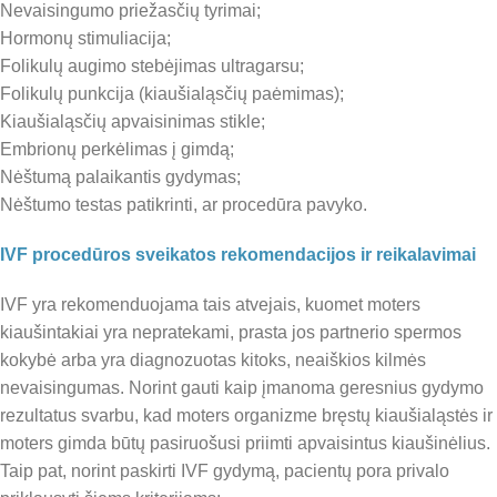
Nevaisingumo priežasčių tyrimai;
Hormonų stimuliacija;
Folikulų augimo stebėjimas ultragarsu;
Folikulų punkcija (kiaušialąsčių paėmimas);
Kiaušialąsčių apvaisinimas stikle;
Embrionų perkėlimas į gimdą;
Nėštumą palaikantis gydymas;
Nėštumo testas patikrinti, ar procedūra pavyko.
IVF procedūros sveikatos rekomendacijos ir reikalavimai
IVF yra rekomenduojama tais atvejais, kuomet moters
kiaušintakiai yra nepratekami, prasta jos partnerio spermos
kokybė arba yra diagnozuotas kitoks, neaiškios kilmės
nevaisingumas. Norint gauti kaip įmanoma geresnius gydymo
rezultatus svarbu, kad moters organizme bręstų kiaušialąstės ir
moters gimda būtų pasiruošusi priimti apvaisintus kiaušinėlius.
Taip pat, norint paskirti IVF gydymą, pacientų pora privalo