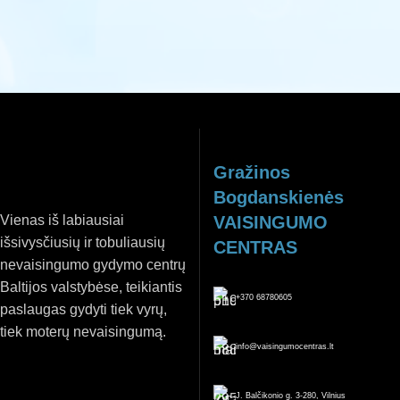
REGISTRUOTIS
Gražinos
Bogdanskienės
Vienas iš labiausiai
VAISINGUMO
išsivysčiusių ir tobuliausių
CENTRAS
nevaisingumo gydymo centrų
Baltijos valstybėse, teikiantis
+370 68780605
paslaugas gydyti tiek vyrų,
tiek moterų nevaisingumą.
info@vaisingumocentras.lt
J. Balčikonio g. 3-280, Vilnius