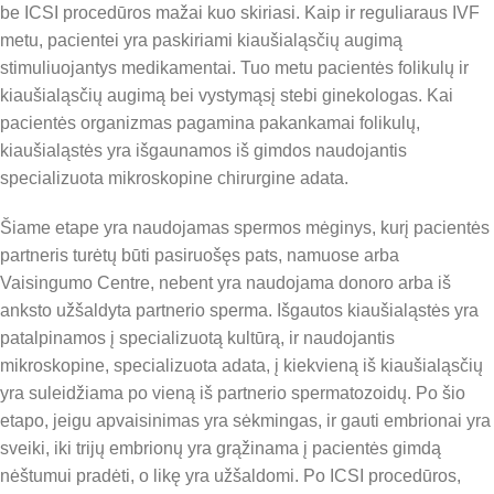
be ICSI procedūros mažai kuo skiriasi. Kaip ir reguliaraus IVF
metu, pacientei yra paskiriami kiaušialąsčių augimą
stimuliuojantys medikamentai. Tuo metu pacientės folikulų ir
kiaušialąsčių augimą bei vystymąsį stebi ginekologas. Kai
pacientės organizmas pagamina pakankamai folikulų,
kiaušialąstės yra išgaunamos iš gimdos naudojantis
specializuota mikroskopine chirurgine adata.
Šiame etape yra naudojamas spermos mėginys, kurį pacientės
partneris turėtų būti pasiruošęs pats, namuose arba
Vaisingumo Centre, nebent yra naudojama donoro arba iš
anksto užšaldyta partnerio sperma. Išgautos kiaušialąstės yra
patalpinamos į specializuotą kultūrą, ir naudojantis
mikroskopine, specializuota adata, į kiekvieną iš kiaušialąsčių
yra suleidžiama po vieną iš partnerio spermatozoidų. Po šio
etapo, jeigu apvaisinimas yra sėkmingas, ir gauti embrionai yra
sveiki, iki trijų embrionų yra grąžinama į pacientės gimdą
nėštumui pradėti, o likę yra užšaldomi. Po ICSI procedūros,