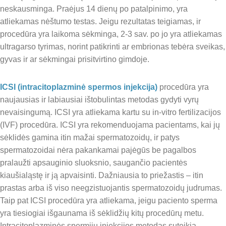
neskausminga. Praėjus 14 dienų po patalpinimo, yra
atliekamas nėštumo testas. Jeigu rezultatas teigiamas, ir
procedūra yra laikoma sėkminga, 2-3 sav. po jo yra atliekamas
ultragarso tyrimas, norint patikrinti ar embrionas tebėra sveikas,
gyvas ir ar sėkmingai prisitvirtino gimdoje.
ICSI (intracitoplazminė spermos injekcija)
procedūra yra
naujausias ir labiausiai ištobulintas metodas gydyti vyrų
nevaisingumą. ICSI yra atliekama kartu su in-vitro fertilizacijos
(IVF) procedūra. ICSI yra rekomenduojama pacientams, kai jų
sėklidės gamina itin mažai spermatozoidų, ir patys
spermatozoidai nėra pakankamai pajėgūs be pagalbos
pralaužti apsauginio sluoksnio, saugančio pacientės
kiaušialąstę ir ją apvaisinti. Dažniausia to priežastis – itin
prastas arba iš viso neegzistuojantis spermatozoidų judrumas.
Taip pat ICSI procedūra yra atliekama, jeigu paciento sperma
yra tiesiogiai išgaunama iš sėklidžių kitų procedūrų metu.
Intracitoplazminės spermijų injekcijos metodas suteikia