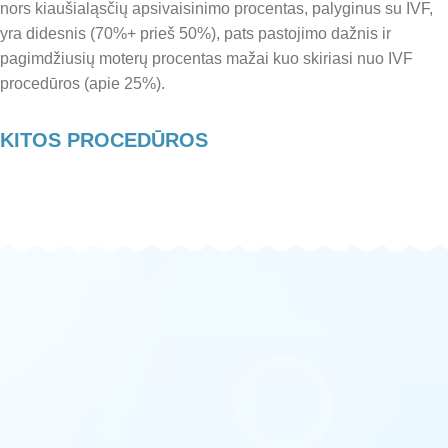
nors kiaušialąsčių apsivaisinimo procentas, palyginus su IVF,
yra didesnis (70%+ prieš 50%), pats pastojimo dažnis ir
pagimdžiusių moterų procentas mažai kuo skiriasi nuo IVF
procedūros (apie 25%).
KITOS PROCEDŪROS
TESA PROCEDŪRA
Žiūrėti plačiau