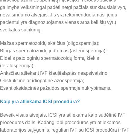
galimybę veiksmingai padėti netgi pačiais sunkiausiais vyrų
nevaisingumo atvejais. Jis yra rekomenduojamas, jeigu
pacientui yra diagnozuojamas vienas arba keli šių vyrų
sveikatos sutrikimų:
Mažas spermatozoidų skaičius (oligospermija);
Blogas spermatozoidų judrumas (astenospermija);
Didelis patologinių spermatozoidų formų kiekis
(teratospermija);
Anksčiau atliekant IVF kiaušialąstės neapsivaisino;
Obstrukcinė ar idiopatinė azoospermija;
Esant oksidacinės pažaidos spermoje nukrypimams.
Kaip yra atliekama ICSI procedūra?
Beveik visais atvejais, ICSI yra atliekama kaip sudėtinė IVF
procedūros dalis. Kadangi abi procedūros yra atliekamos
laboratorijos sąlygomis, reguliari IVF su ICSI procedūra ir IVF