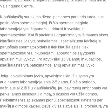
atliekama su bendra nejautra, dieninės procedūros metu mūsų
Vaisingumo Centre.
Kiaušialąsčių surinkimo dieną, pacientės partneris turėtų būti
pasiruošęs spermos mėginį. Iš šio spermos mėginio
laboratorijoje yra išgaunami judriausi ir sveikiausi
spermatozoidai. Kai iš pacientės organizmo yra išimamos visos
kiaušialąstės, jos yra perkeliamos į specializuotą lėkštelę su
paruoštais spermatozoidais ir tiek kiaušialąstės, tiek
spermatozoidai yra inkubuojami laboratorijos sąlygomis
apvaisinimui įvykdyti. Po apytiksliai 16 valandų inkubacijos,
kiaušialąstės yra patikrinamos, ar jų apvaisinimas įvyko.
Jeigu apvaisinimas įvyko, apvaisintos kiaušialąstės yra
auginamos laboratorijoje apie 2-5 paras. Po šio periodo,
dažniausiai 2 iš šių kiaušialąsčių, jau pavirtusių embrionais yra
perkeliamos tiesiogiai į gimdą, o likusios yra užšaldomos.
Perkėlimas yra atliekamas plonu, specializuotu kateteriu per
makštį ir gimdos kaklelį. Beveik visais atvejais, ši procedūra yra