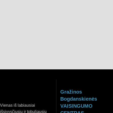
Sutinku su privatumo politika
REGISTRUOTIS
Gražinos
Bogdanskienės
Vienas iš labiausiai
VAISINGUMO
išsivysčiusių ir tobuliausių