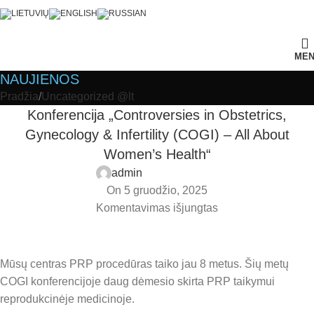
ME
NAUJIENOS
Pradžia
Uncategorized @lt
Konferencija „Controversies in Obstetrics,
Gynecology & Infertility (COGI) – All About
Women’s Health“
admin
On 5 gruodžio, 2025
Komentavimas išjungtas
Mūsų centras PRP procedūras taiko jau 8 metus. Šių metų
COGI konferencijoje daug dėmesio skirta PRP taikymui
reprodukcinėje medicinoje.