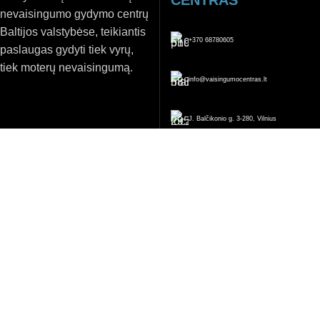
CENTRAS
nevaisingumo gydymo centrų
Baltijos valstybėse, teikiantis
+370 68780605
paslaugas gydyti tiek vyrų,
tiek moterų nevaisingumą.
info@vaisingumocentras.lt
J. Balčikonio g. 3-280, Vilnius
Facebook
Procedūros
Paslaugos
IVF / ICSI metodas
Pagalbinis apvaisinimas
TESA procedūra
Vaisingumo išsaugojimas
Blastocistų auginimas
Kiaušidžių atjauninimas PRP