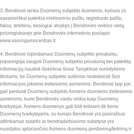
3. Bendrovė renka Duomenų subjekto duomenis, kuriuos jis
savanoriškai pateikia elektroniniu paštu, registruotu paštu,
faksu, telefonu, tiesiogiai atvykęs į Bendrovės veiklos vietą,
prisiregistravęs prie Bendrovės internetinio puslapio
www.vaisingumocentras.lt.
4. Bendrovė rūpindamasi Duomenų subjekto privatumu,
įsipareigoja saugoti Duomenų subjekto privatumą bei pateiktą
informaciją naudoti išskirtinai šiose Taisyklėse nurodytiems
tikslams, be Duomenų subjekto sutikimo neatskleisti šios
informacijos jokiems tretiesiems asmenims. Bendrovė taip pat
gali perduoti Duomenų subjekto Asmens duomenis tretiesiems
asmenims, kurie Bendrovės vardu veikia kaip Duomenų
tvarkytojai. Asmens duomenys gali būti teikiami tik tiems
Duomenų tvarkytojams, su kuriais Bendrovė yra pasirašiusi
atitinkamas sutartis ar bendradarbiavimo sutartyse yra
nuostatos aptariančios Asmens duomenų perdavimą/teikimą ir