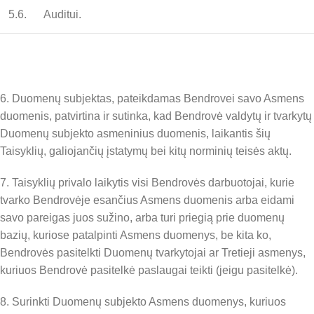
5.6.
Auditui.
6. Duomenų subjektas, pateikdamas Bendrovei savo Asmens
duomenis, patvirtina ir sutinka, kad Bendrovė valdytų ir tvarkytų
Duomenų subjekto asmeninius duomenis, laikantis šių
Taisyklių, galiojančių įstatymų bei kitų norminių teisės aktų.
7. Taisyklių privalo laikytis visi Bendrovės darbuotojai, kurie
tvarko Bendrovėje esančius Asmens duomenis arba eidami
savo pareigas juos sužino, arba turi priegią prie duomenų
bazių, kuriose patalpinti Asmens duomenys, be kita ko,
Bendrovės pasitelkti Duomenų tvarkytojai ar Tretieji asmenys,
kuriuos Bendrovė pasitelkė paslaugai teikti (jeigu pasitelkė).
8. Surinkti Duomenų subjekto Asmens duomenys, kuriuos