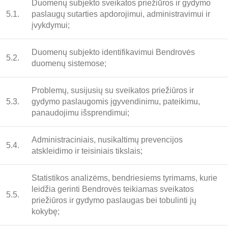
Duomenų subjekto sveikatos priežiūros ir gydymo
5.1.
paslaugų sutarties apdorojimui, administravimui ir
įvykdymui;
Duomenų subjekto identifikavimui Bendrovės
5.2.
duomenų sistemose;
Problemų, susijusių su sveikatos priežiūros ir
5.3.
gydymo paslaugomis įgyvendinimu, pateikimu,
panaudojimu išsprendimui;
Administraciniais, nusikaltimų prevencijos
5.4.
atskleidimo ir teisiniais tikslais;
Statistikos analizėms, bendriesiems tyrimams, kurie
leidžia gerinti Bendrovės teikiamas sveikatos
5.5.
priežiūros ir gydymo paslaugas bei tobulinti jų
kokybę;