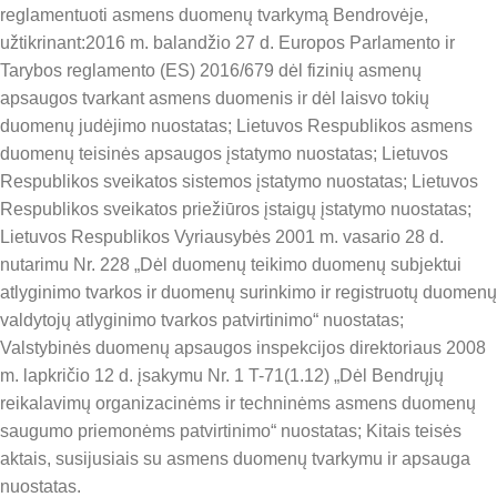
reglamentuoti asmens duomenų tvarkymą Bendrovėje,
užtikrinant:2016 m. balandžio 27 d. Europos Parlamento ir
Tarybos reglamento (ES) 2016/679 dėl fizinių asmenų
apsaugos tvarkant asmens duomenis ir dėl laisvo tokių
duomenų judėjimo nuostatas; Lietuvos Respublikos asmens
duomenų teisinės apsaugos įstatymo nuostatas; Lietuvos
Respublikos sveikatos sistemos įstatymo nuostatas; Lietuvos
Respublikos sveikatos priežiūros įstaigų įstatymo nuostatas;
Lietuvos Respublikos Vyriausybės 2001 m. vasario 28 d.
nutarimu Nr. 228 „Dėl duomenų teikimo duomenų subjektui
atlyginimo tvarkos ir duomenų surinkimo ir registruotų duomenų
valdytojų atlyginimo tvarkos patvirtinimo“ nuostatas;
Valstybinės duomenų apsaugos inspekcijos direktoriaus 2008
m. lapkričio 12 d. įsakymu Nr. 1 T-71(1.12) „Dėl Bendrųjų
reikalavimų organizacinėms ir techninėms asmens duomenų
saugumo priemonėms patvirtinimo“ nuostatas; Kitais teisės
aktais, susijusiais su asmens duomenų tvarkymu ir apsauga
nuostatas.