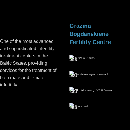
Gražina
Bogdanskienė
One of the most advanced
Fertility Centre
and sophisticated infertility
treatment centers in the
+370 68780605
Baltic States, providing
services for the treatment of
info@vaisingumocentras.lt
both male and female
infertility.
J. Balčikonio g. 3-280, Vilnius
Facebook