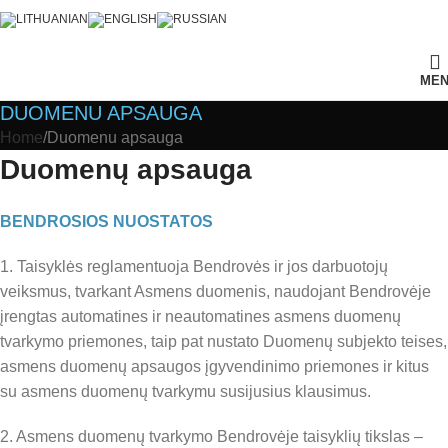
ME
DUOMENU APSAUGA
Home
Duomenu apsauga
Duomenų apsauga
BENDROSIOS NUOSTATOS
1. Taisyklės reglamentuoja Bendrovės ir jos darbuotojų
veiksmus, tvarkant Asmens duomenis, naudojant Bendrovėje
įrengtas automatines ir neautomatines asmens duomenų
tvarkymo priemones, taip pat nustato Duomenų subjekto teises,
asmens duomenų apsaugos įgyvendinimo priemones ir kitus
su asmens duomenų tvarkymu susijusius klausimus.
2. Asmens duomenų tvarkymo Bendrovėje taisyklių tikslas –